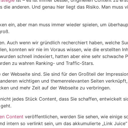
rategie
ist – es ist immer besser, originellen Content zu er
ls die anderen. Und genau hier liegt das Risiko. Man muss 
isiken ein, aber man muss immer wieder spielen, um überha
roß.
en. Auch wenn wir gründlich recherchiert haben, welche Su
elen, konnten wir nie im Voraus wissen, wie die erstellten
en, wurden schnell indexiert, hatten aber eine sehr schwache
urden zu wahren Ranking- und Traffic-Stars.
 der Webseite sind. Sie sind für den Großteil der Impressio
t anderen wichtigen und themenrelevanten Seiten verknüpft,
cken und mehr Zeit auf der Webseite zu verbringen.
icht jedes Stück Content, dass Sie schaffen, entwickelt sic
 geht.
ven Content
veröffentlichen, werden Sie sehen, wie einige so
d intern so verlinkt sein, um das akkumulierte „Link Juice“