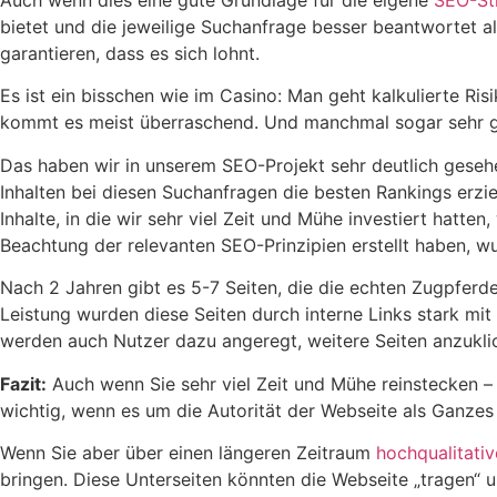
Auch wenn dies eine gute Grundlage für die eigene
SEO-St
bietet und die jeweilige Suchanfrage besser beantwortet a
garantieren, dass es sich lohnt.
Es ist ein bisschen wie im Casino: Man geht kalkulierte R
kommt es meist überraschend. Und manchmal sogar sehr g
Das haben wir in unserem SEO-Projekt sehr deutlich geseh
Inhalten bei diesen Suchanfragen die besten Rankings erzi
Inhalte, in die wir sehr viel Zeit und Mühe investiert hatt
Beachtung der relevanten SEO-Prinzipien erstellt haben, w
Nach 2 Jahren gibt es 5-7 Seiten, die die echten Zugpferde
Leistung wurden diese Seiten durch interne Links stark mi
werden auch Nutzer dazu angeregt, weitere Seiten anzukli
Fazit:
Auch wenn Sie sehr viel Zeit und Mühe reinstecken – n
wichtig, wenn es um die Autorität der Webseite als Ganzes
Wenn Sie aber über einen längeren Zeitraum
hochqualitati
bringen. Diese Unterseiten könnten die Webseite „tragen“ un