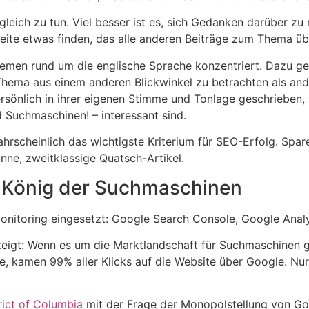
 gleich zu tun. Viel besser ist es, sich Gedanken darüber z
Seite etwas finden, das alle anderen Beiträge zum Thema übe
hemen rund um die englische Sprache konzentriert. Dazu ge
hema aus einem anderen Blickwinkel zu betrachten als ande
rsönlich in ihrer eigenen Stimme und Tonlage geschrieben, 
nd Suchmaschinen! – interessant sind.
ahrscheinlich das wichtigste Kriterium für SEO-Erfolg. Sparen
ünne, zweitklassige Quatsch-Artikel.
e König der Suchmaschinen
onitoring eingesetzt: Google Search Console, Google Anal
igt: Wenn es um die Marktlandschaft für Suchmaschinen geht
be, kamen 99% aller Klicks auf die Website über Google. N
trict of Columbia
mit der Frage der Monopolstellung von 